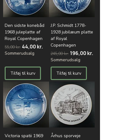
Den sidste konebåd
J.P. Schmidt 1778-
1968 juleplatte af
1928 jubilæum platte
Royal Copenhagen
af Royal
Copenhagen
Regulær pris
Salgspris
44,00 kr.
55,00 kr.
Regulær pris
Salgspris
196,00 kr.
Sommerudsalg
245,00 kr.
Sommerudsalg
Tilføj til kurv
Tilføj til kurv
Victoria spatii 1969
Århus sporveje