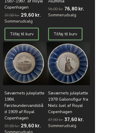
1587-1987, af Royal
Aluminia
Copenhagen
Regulær pris
Salgspris
76,80 kr.
96,00 kr.
Regulær pris
Salgspris
29,60 kr.
Sommerudsalg
37,00 kr.
Sommerudsalg
Tilføj til kurv
Tilføj til kurv
Søværnets juleplatte
Søværnets juleplatte
1984,
1978 Galionsfigur fra
Førsteundervandsbå
Niels Juel af Royal
d 1909 af Royal
Copenhagen
Copenhagen
Regulær pris
Salgspris
37,60 kr.
47,00 kr.
Regulær pris
Salgspris
29,60 kr.
Sommerudsalg
37,00 kr.
Sommerudsalg