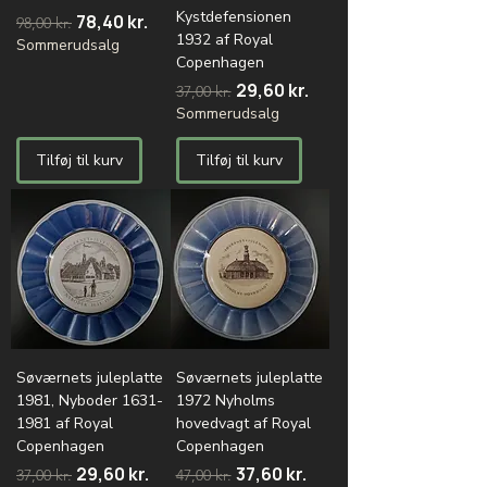
Kystdefensionen
Regulær pris
Salgspris
78,40 kr.
98,00 kr.
1932 af Royal
Sommerudsalg
Copenhagen
Regulær pris
Salgspris
29,60 kr.
37,00 kr.
Sommerudsalg
Tilføj til kurv
Tilføj til kurv
Søværnets juleplatte
Søværnets juleplatte
1981, Nyboder 1631-
1972 Nyholms
1981 af Royal
hovedvagt af Royal
Copenhagen
Copenhagen
Regulær pris
Salgspris
Regulær pris
Salgspris
29,60 kr.
37,60 kr.
37,00 kr.
47,00 kr.