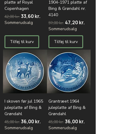
platte af Royal
1904-1971 platte af
Copenhagen
Bing & Grøndahl nr.
4140
Regulær pris
Salgspris
33,60 kr.
42,00 kr.
Regulær pris
Salgspris
47,20 kr.
Sommerudsalg
59,00 kr.
Sommerudsalg
Tilføj til kurv
Tilføj til kurv
I skoven før jul 1965
Grantræet 1964
juleplatte af Bing &
juleplatte af Bing &
Grøndahl
Grøndahl
Regulær pris
Salgspris
Regulær pris
Salgspris
36,00 kr.
36,00 kr.
45,00 kr.
45,00 kr.
Sommerudsalg
Sommerudsalg