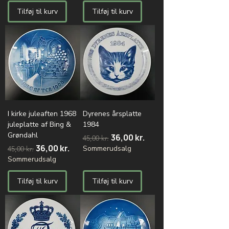
Tilføj til kurv
Tilføj til kurv
I kirke juleaften 1968
Dyrenes årsplatte
juleplatte af Bing &
1984
Grøndahl
Regulær pris
Salgspris
36,00 kr.
45,00 kr.
Regulær pris
Salgspris
36,00 kr.
Sommerudsalg
45,00 kr.
Sommerudsalg
Tilføj til kurv
Tilføj til kurv