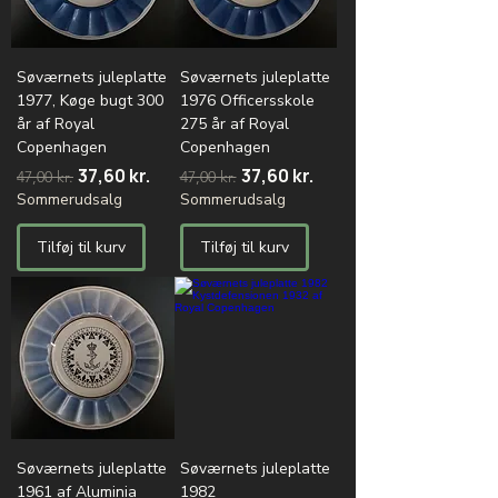
Søværnets juleplatte
Søværnets juleplatte
1977, Køge bugt 300
1976 Officersskole
år af Royal
275 år af Royal
Copenhagen
Copenhagen
Regulær pris
Salgspris
Regulær pris
Salgspris
37,60 kr.
37,60 kr.
47,00 kr.
47,00 kr.
Sommerudsalg
Sommerudsalg
Tilføj til kurv
Tilføj til kurv
Søværnets juleplatte
Søværnets juleplatte
1961 af Aluminia
1982