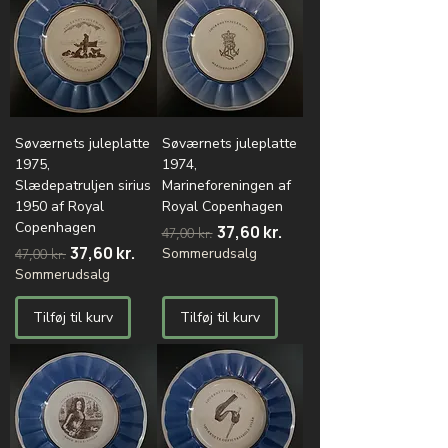
Søværnets juleplatte
Søværnets juleplatte
1975,
1974,
Slædepatruljen sirius
Marineforeningen af
1950 af Royal
Royal Copenhagen
Copenhagen
Regulær pris
Salgspris
37,60 kr.
47,00 kr.
Regulær pris
Salgspris
37,60 kr.
Sommerudsalg
47,00 kr.
Sommerudsalg
Tilføj til kurv
Tilføj til kurv