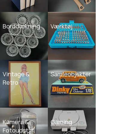
Borddækning
Værktøj
Vintage &
Samleobjekter
Retro
Kamera &
Gaming
Fotoudstyr