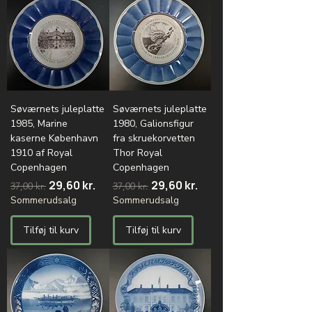
Søværnets juleplatte
Søværnets juleplatte
1985, Marine
1980, Galionsfigur
kaserne København
fra skruekorvetten
1910 af Royal
Thor Royal
Copenhagen
Copenhagen
Regulær pris
Salgspris
Regulær pris
Salgspris
29,60 kr.
29,60 kr.
37,00 kr.
37,00 kr.
Sommerudsalg
Sommerudsalg
Tilføj til kurv
Tilføj til kurv