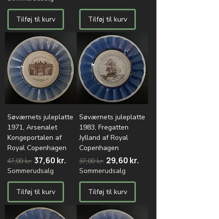
Tilføj til kurv
Tilføj til kurv
Søværnets juleplatte
Søværnets juleplatte
1971, Arsenalet
1983, Fregatten
Kongeportalen af
Jylland af Royal
Royal Copenhagen
Copenhagen
Regulær pris
Salgspris
Regulær pris
Salgspris
37,60 kr.
29,60 kr.
47,00 kr.
37,00 kr.
Sommerudsalg
Sommerudsalg
Tilføj til kurv
Tilføj til kurv