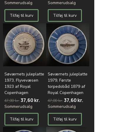
Sommerudsalg
Sommerudsalg
Tilføj til kurv
Tilføj til kurv
Søværnets juleplatte
Søværnets juleplatte
1973, Flyvevæsen
1979, Første
1923 af Royal
torpedobåd 1879 af
Copenhagen
Royal Copenhagen
Regulær pris
Salgspris
Regulær pris
Salgspris
37,60 kr.
37,60 kr.
47,00 kr.
47,00 kr.
Sommerudsalg
Sommerudsalg
Tilføj til kurv
Tilføj til kurv