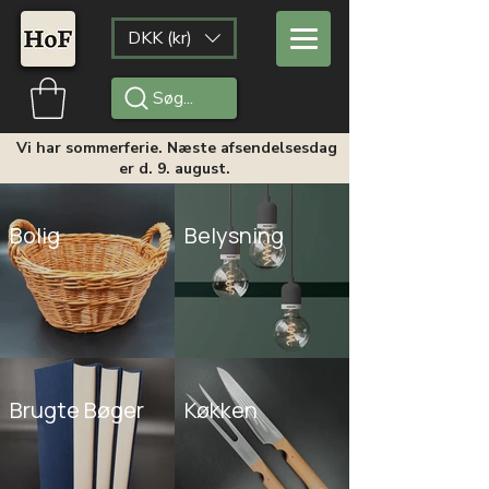
DKK (kr)
Søg...
Vi har sommerferie. Næste afsendelsesdag
er d. 9. august.
Bolig
Belysning
Brugte Bøger
Køkken