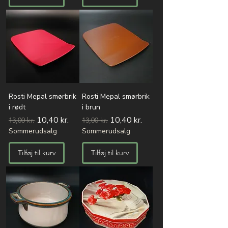
Rosti Mepal smørbrik
Rosti Mepal smørbrik
i rødt
i brun
Regulær pris
Salgspris
Regulær pris
Salgspris
10,40 kr.
10,40 kr.
13,00 kr.
13,00 kr.
Sommerudsalg
Sommerudsalg
Tilføj til kurv
Tilføj til kurv