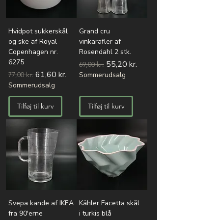
Hvidpot sukkerskål
Grand cru
og ske af Royal
vinkarafler af
Copenhagen nr.
Rosendahl 2 stk.
6275
Regulær pris
Salgspris
55,20 kr.
69,00 kr.
Regulær pris
Salgspris
61,60 kr.
77,00 kr.
Sommerudsalg
Sommerudsalg
Tilføj til kurv
Tilføj til kurv
Svepa kande af IKEA
Kähler Facetta skål
fra 90'erne
i turkis blå