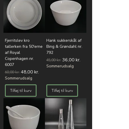
Fjerritslev kro
Hank sukkerskål af
tallerken fra 50'erne
Bing & Grøndahl nr.
af Royal
792
Copenhagen nr.
Regulær pris
Salgspris
36,00 kr.
45,00 kr.
6007
Sommerudsalg
Regulær pris
Salgspris
48,00 kr.
60,00 kr.
Sommerudsalg
Tilføj til kurv
Tilføj til kurv