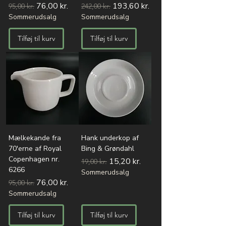
Regulær pris
Salgspris
Regulær pris
Salgspris
76,00 kr.
193,60 kr.
95,00 kr.
242,00 kr.
Sommerudsalg
Sommerudsalg
Tilføj til kurv
Tilføj til kurv
Mælkekande fra
Hank underkop af
70'erne af Royal
Bing & Grøndahl
Copenhagen nr.
Regulær pris
Salgspris
15,20 kr.
19,00 kr.
6266
Sommerudsalg
Regulær pris
Salgspris
76,00 kr.
95,00 kr.
Sommerudsalg
Tilføj til kurv
Tilføj til kurv