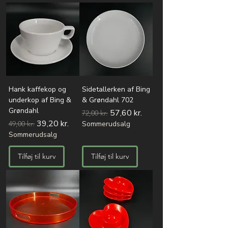
Hank kaffekop og
Sidetallerken af Bing
underkop af Bing &
& Grøndahl 702
Grøndahl
Regulær pris
Salgspris
57,60 kr.
72,00 kr.
Regulær pris
Salgspris
39,20 kr.
49,00 kr.
Sommerudsalg
Sommerudsalg
Tilføj til kurv
Tilføj til kurv