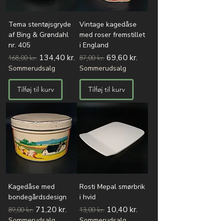
Tema stentøjsgryde
Vintage kagedåse
af Bing & Grøndahl
med roser fremstillet
nr. 405
i England
Regulær pris
Salgspris
Regulær pris
Salgspris
134,40 kr.
69,60 kr.
168,00 kr.
87,00 kr.
Sommerudsalg
Sommerudsalg
Tilføj til kurv
Tilføj til kurv
Kagedåse med
Rosti Mepal smørbrik
bondegårdsdesign
i hvid
Regulær pris
Salgspris
Regulær pris
Salgspris
71,20 kr.
10,40 kr.
89,00 kr.
13,00 kr.
Sommerudsalg
Sommerudsalg