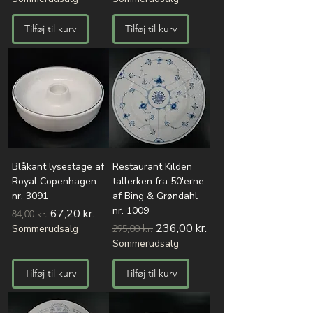
Tilføj til kurv
Tilføj til kurv
Blåkant lysestage af
Restaurant Kilden
Royal Copenhagen
tallerken fra 50'erne
nr. 3091
af Bing & Grøndahl
nr. 1009
Regulær pris
Salgspris
67,20 kr.
84,00 kr.
Regulær pris
Salgspris
236,00 kr.
Sommerudsalg
295,00 kr.
Sommerudsalg
Tilføj til kurv
Tilføj til kurv