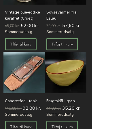
Vintage olie/eddike
Sovsevarmer fra
karaffel (Cruet)
Eslau
Regulær pris
Salgspris
Regulær pris
Salgspris
52,00 kr.
57,60 kr.
65,00 kr.
72,00 kr.
Sommerudsalg
Sommerudsalg
Tilføj til kurv
Tilføj til kurv
Cabaretfad i teak
Frugtskål i grøn
Regulær pris
Salgspris
Regulær pris
Salgspris
92,80 kr.
35,20 kr.
116,00 kr.
44,00 kr.
Sommerudsalg
Sommerudsalg
Tilføj til kurv
Tilføj til kurv