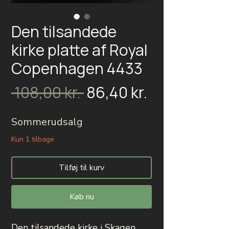
Den tilsandede
kirke platte af Royal
Copenhagen 4433
Salgspris
Regulær
 108,00 kr. 
86,40 kr.
pris
Sommerudsalg
Kun 1 tilbage
Tilføj til kurv
Køb nu
Den tilsandede kirke i Skagen