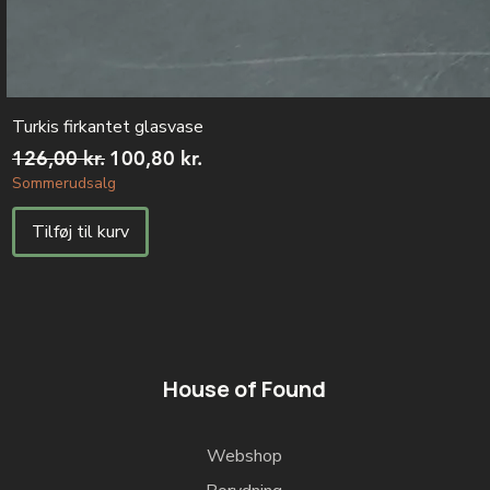
Turkis firkantet glasvase
Regulær pris
Salgspris
126,00 kr.
100,80 kr.
Sommerudsalg
Tilføj til kurv
House of Found
Webshop