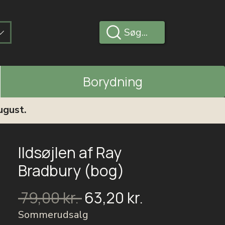
Søg...
Borydning
ugust.
Ildsøjlen af Ray
Bradbury (bog)
Salgspris
Regulær
 79,00 kr. 
63,20 kr.
pris
Sommerudsalg