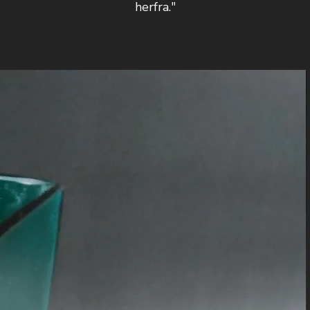
herfra."