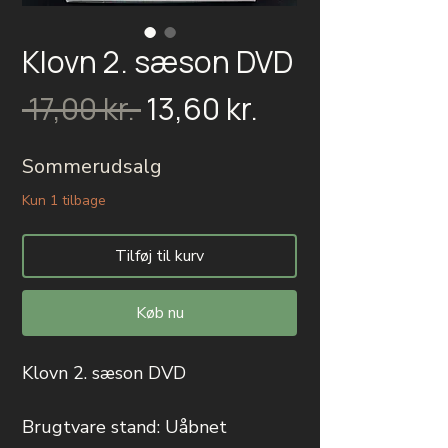
Klovn 2. sæson DVD
Salgspris
Regulær
 17,00 kr. 
13,60 kr.
pris
Sommerudsalg
Kun 1 tilbage
Tilføj til kurv
Køb nu
Klovn 2. sæson DVD
Brugtvare stand: Uåbnet