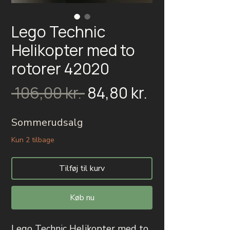
Lego Technic
Helikopter med to
rotorer 42020
Salgspris
Regulær
 106,00 kr. 
84,80 kr.
pris
Sommerudsalg
Kun 2 tilbage
Tilføj til kurv
Køb nu
Lego Technic Helikopter med to