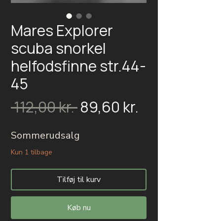
Mares Explorer
scuba snorkel
helfodsfinne str.44-
45
Salgspris
Regulær
 112,00 kr. 
89,60 kr.
pris
Sommerudsalg
Kun 1 tilbage
Tilføj til kurv
Køb nu