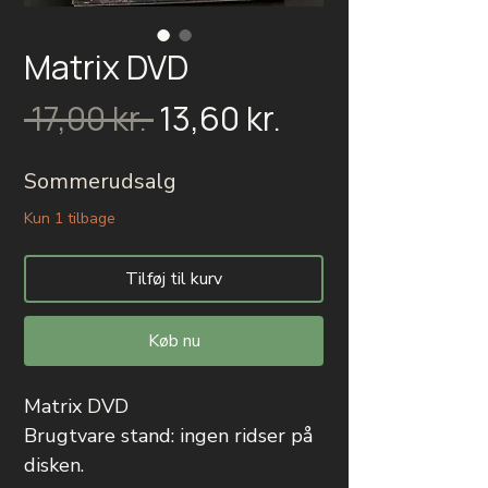
Matrix DVD
Salgspris
Regulær
 17,00 kr. 
13,60 kr.
pris
Sommerudsalg
Kun 1 tilbage
Tilføj til kurv
Køb nu
Matrix DVD
Brugtvare stand: ingen ridser på
disken.