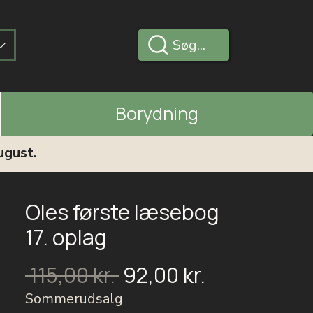
Søg...
Borydning
ugust.
Oles første læsebog
17. oplag
Salgspris
Regulær
 115,00 kr. 
92,00 kr.
pris
Sommerudsalg