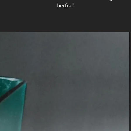
herfra."