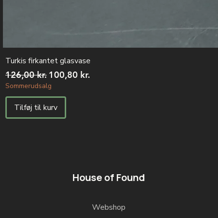
Turkis firkantet glasvase
Regulær pris
Salgspris
126,00 kr.
100,80 kr.
Sommerudsalg
Tilføj til kurv
House of Found
Webshop