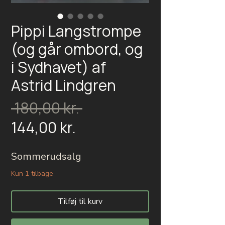
Pippi Langstrompe
(og går ombord, og
i Sydhavet) af
Astrid Lindgren
Regulær
 180,00 kr. 
Salgspris
pris
144,00 kr.
Sommerudsalg
Kun 1 tilbage
Tilføj til kurv