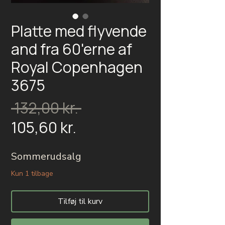
Platte med flyvende
and fra 60'erne af
Royal Copenhagen
3675
Regulær
 132,00 kr. 
Salgspris
pris
105,60 kr.
Sommerudsalg
Kun 1 tilbage
Tilføj til kurv