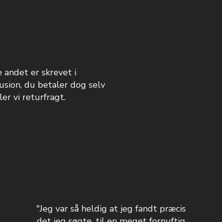
e andet er skrevet i
usion, du betaler dog selv
er vi returfragt.
"Jeg var så heldig at jeg fandt præcis
det jeg søgte, til en meget fornuftig