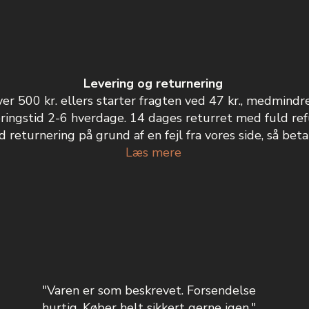
Levering og returnering
ver 500 kr. ellers starter fragten ved 47 kr., medmindr
ringstid 2-6 hverdage. 14 dages returret med fuld ref
 returnering på grund af en fejl fra vores side, så betal
Læs mere
"Varen er som beskrevet. Forsendelse
hurtig. Køber helt sikkert gerne igen."