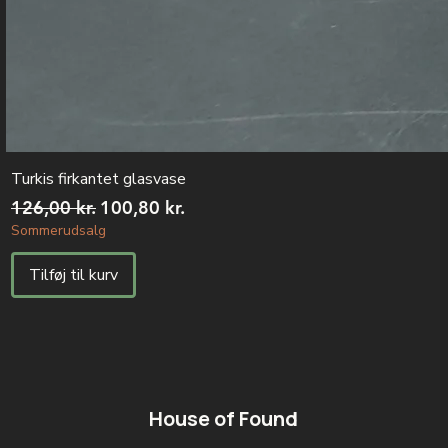
Turkis firkantet glasvase
Regulær pris
Salgspris
126,00 kr.
100,80 kr.
Sommerudsalg
Tilføj til kurv
House of Found