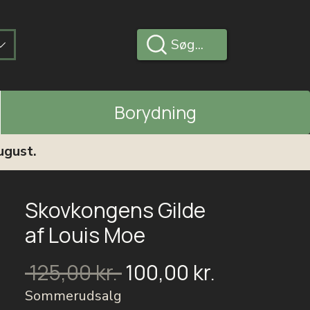
Søg...
Borydning
ugust.
Skovkongens Gilde
af Louis Moe
Salgspris
Regulær
 125,00 kr. 
100,00 kr.
pris
Sommerudsalg