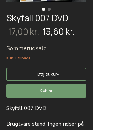
Skyfall 007 DVD
Salgspris
Regulær
 17,00 kr. 
13,60 kr.
pris
Sommerudsalg
Kun 1 tilbage
Tilføj til kurv
Køb nu
Skyfall 007 DVD
Brugtvare stand: Ingen ridser på