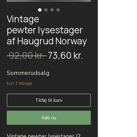
Vintage
pewter lysestager
af Haugrud Norway
Salgspris
Regulær
 92,00 kr. 
73,60 kr.
pris
Sommerudsalg
Kun 1 tilbage
Tilføj til kurv
Køb nu
Vintage pewter lysestager (2