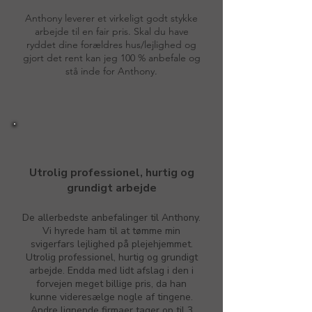
Anthony leverer et virkeligt godt stykke
arbejde til en fair pris. Skal du have
ryddet dine forældres hus/lejlighed og
gjort det rent kan jeg 100 % anbefale og
stå inde for Anthony.
Utrolig professionel, hurtig og
grundigt arbejde
De allerbedste anbefalinger til Anthony.
Vi hyrede ham til at tømme min
svigerfars lejlighed på plejehjemmet.
Utrolig professionel, hurtig og grundigt
arbejde. Endda med lidt afslag i den i
forvejen meget billige pris, da han
kunne videresælge nogle af tingene.
Andre lignende firmaer tager op til 3