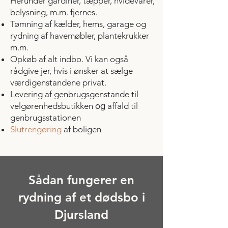
Herunder gardiner, tæpper, h
videvarer,
belysning, m.m. fjernes.
Tømning af kælder, hems, garage og
r
ydning af havemøbler, plantekrukker
m.m.
Opkøb af alt indbo. Vi kan også
rådgive jer, hvis i ønsker at sælge
værdigenstandene privat.
​Levering af genbrugsgenstande til
og
velgørenhedsbutikken
affald til
genbrugsstationen
Slutrengøring
af boligen
Sådan fungerer en
rydning af et dødsbo i
Djursland