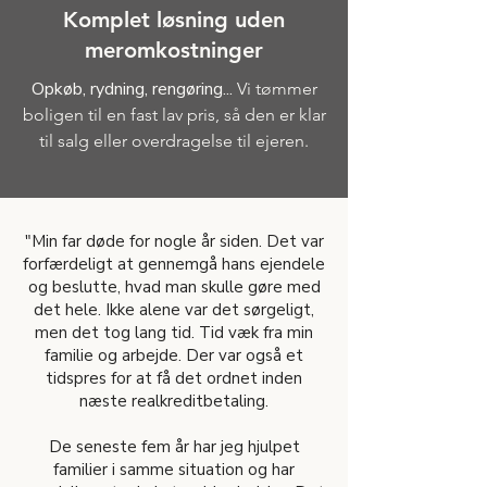
Komplet løsning uden
meromkostninger
Opkøb, rydning, rengøring...
Vi tømmer
boligen til en fast lav pris, så den er klar
til salg eller overdragelse til ejeren.
"Min far døde for nogle år siden. Det var
forfærdeligt at gennemgå hans ejendele
og beslutte, hvad man skulle gøre med
det hele. Ikke alene var det sørgeligt,
men det tog lang tid. Tid væk fra min
familie og arbejde. Der var også et
tidspres for at få det ordnet inden
næste realkreditbetaling.
De seneste fem år har jeg hjulpet
familier i samme situation og har