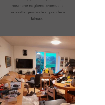
returnerer nøglerne, eventuelle
tilsidesatte genstande og sender en
faktura.