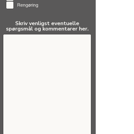
v
Rengøring
e
t
Skriv venligst eventuelle
spørgsmål og kommentarer her.