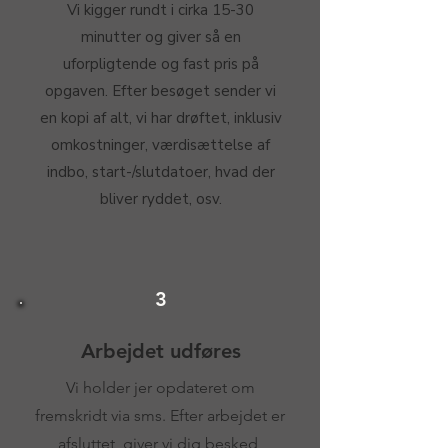
Vi kigger rundt i cirka 15-30
minutter og giver så en
uforpligtende og fast pris på
opgaven. Efter besøget sender vi
en kopi af alt, vi har drøftet, inklusiv
omkostninger, værdisættelse af
indbo, start-/slutdatoer, hvad der
bliver ryddet, osv.
3
Arbejdet udføres
Vi holder jer opdateret om
fremskridt via sms. Efter arbejdet er
afsluttet, giver vi dig besked,