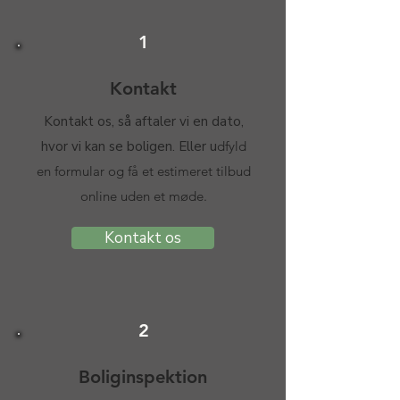
1
Kontakt
Kontakt os, så aftaler vi en dato,
hvor vi kan se boligen. Eller u
dfyld
en formular og få et estimeret tilbud
online uden et møde.
Kontakt os
2
Boliginspektion