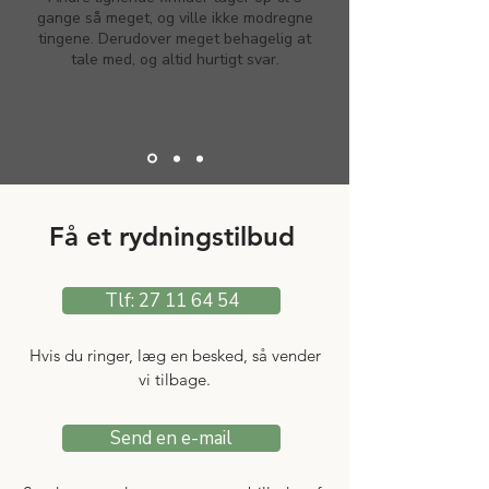
gange så meget, og ville ikke modregne
tingene. Derudover meget behagelig at
tale med, og altid hurtigt svar.
Få et rydningstilbud
Tlf: 27 11 64 54
Hvis du ringer, læg en besked, så vender
vi tilbage.
Send en e-mail