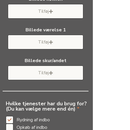
Tilføj
Billede værelse 1
Tilføj
Billede skur/andet
Tilføj
Hvilke tjenester har du brug for?
P
(Du kan vælge mere end én)
*
å
k
Rydning af indbo
r
Opkøb af indbo
æ